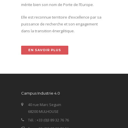
mérite bien son nom de Porte de l’Europe.
Elle est reconnue territoire d’excellence par sa
puissance de recherche et son engagement
dans la transition énergétique.
EN SAVOIR PLUS
Campus Industrie 4.0
40 rue Marc Seguin
68200 MULHOUSE
Tél. : +33 (0)3 89 32 76 76