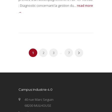
: Diagnostic concernant la gestion du...
read more
→
1
2
3
...
7
Campus Industrie 4.0
40 rue Marc Seguin
68200 MULHOUSE