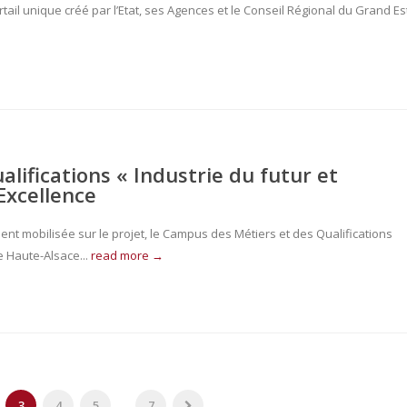
tail unique créé par l’Etat, ses Agences et le Conseil Régional du Grand Es
lifications « Industrie du futur et
Excellence
t mobilisée sur le projet, le Campus des Métiers et des Qualifications
e Haute-Alsace...
read more →
3
4
5
...
7