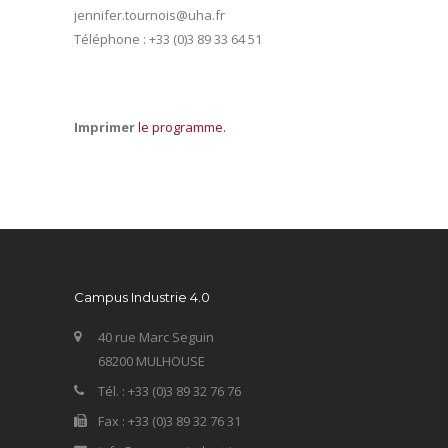
jennifer.tournois@uha.fr
Téléphone : +33 (0)3 89 33 64 51
Imprimer
le programme.
Campus Industrie 4.0
40 rue Marc Seguin
68200 MULHOUSE
Tél. : +33 (0)3 89 32 76 76
Fax : +33 (0)3 89 32 76 31