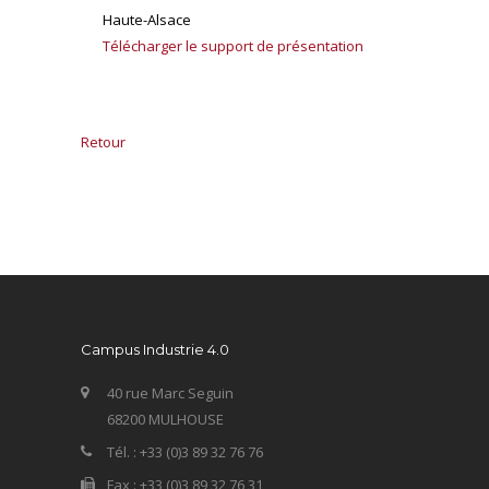
Haute-Alsace
Télécharger le support de présentation
Retour
Campus Industrie 4.0
40 rue Marc Seguin
68200 MULHOUSE
Tél. : +33 (0)3 89 32 76 76
Fax : +33 (0)3 89 32 76 31